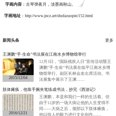
字画内容
：古琴弹夜月，淡墨画秋山。
字画地址
：http://www.jncz.art/shufazuopin/152.html
新闻头条
更多
王渊鹏“手·生命”书法展在江南水乡博物馆举行
12月3日，“国际残疾人日”宣传活动暨王
渊鹏“手·生命”书法展在临平江南水乡博
物馆举行。副区长林会友出席活动。书
2015/12/04
法展集中展示了王渊……
肢体瘫痪，他靠手腕夹笔练成书法，抄完《西游记》
王渊鹏，本是和我们一样的生活着。但
由于12岁的一场大病让他的人生变得不
同——大病之后，颈部以下肢体瘫痪，
2016/12/21
他以惊人的毅力进行文化创作……