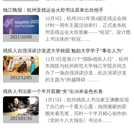
钱江晚报：杭州亚残运会火炬书法原来出自他手
10月9日，杭州2022年第4届亚残运会倒
计时一周年主题活动举行，正式发布杭
州亚残运会火炬形象——“桂冠”。设计图
2021/10/09
上书法体的“桂冠……
残疾人自强演讲沙龙进大学校园 勉励大学学子“事在人为”
12月3日是第21个“国际残疾人日”，杭州
市残联与杭州师范大学钱江学院共同主
办了一场自强演讲沙龙，此次演讲沙龙
2012/12/05
的主题为“跨越障碍，……
残疾人书法家一个半月双腕“夹”出36米金色长卷
1月15日，杭州残疾人书法家王渊鹏实现
了自己的一个重大心愿：他用僵硬的双
腕夹着毛笔，历时一个半月精心创作的
2013/01/16
《党的十八大报告》书法长……