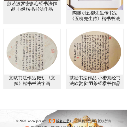
般若波罗密多心经书法作
品 心经楷书书法作品
陶渊明五柳先生传书法
《五柳先生传》楷书书法
作品
文赋书法作品 陆机《文
茶经书法作品 小楷茶经书
赋》楷书书法字画
法欣赏 陆羽茶经楷书作品
© 2026 www.jncz.art（
域名证书
） 王渊鹏书法网 版权所有