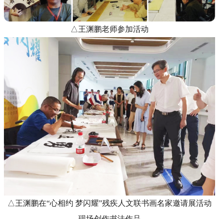
△王渊鹏老师参加活动
△王渊鹏在“心相约 梦闪耀”残疾人文联书画名家邀请展活动
现场创作书法作品