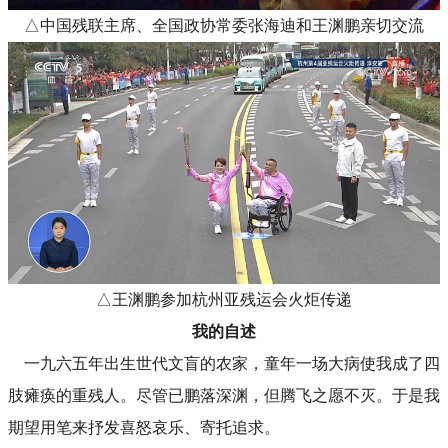
△中国残联主席、全国政协常委张海迪和王渊鹏亲切交流
△王渊鹏参加杭州亚残运会火炬传递
我的自述
一九六五年出生世代文盲的农家，童年一场大病使我成了四
肢瘫痪的重残人。尽管已鹏落深渊，但腾飞之愿不灭。于是我
期望用笔来抒发喜怒哀乐、寄托追求。