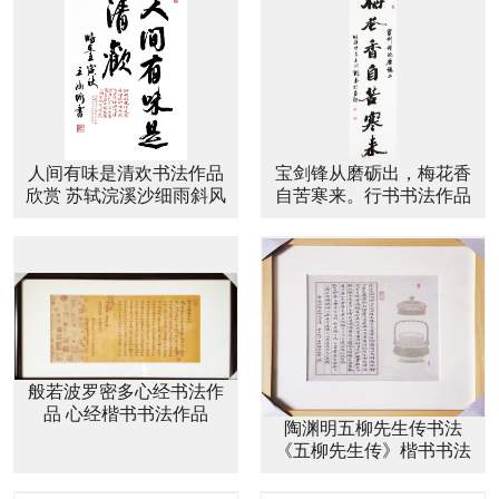
人间有味是清欢书法作品
宝剑锋从磨砺出，梅花香
欣赏 苏轼浣溪沙细雨斜风
自苦寒来。行书书法作品
作晓寒书法作品
欣赏
般若波罗密多心经书法作
品 心经楷书书法作品
陶渊明五柳先生传书法
《五柳先生传》楷书书法
作品