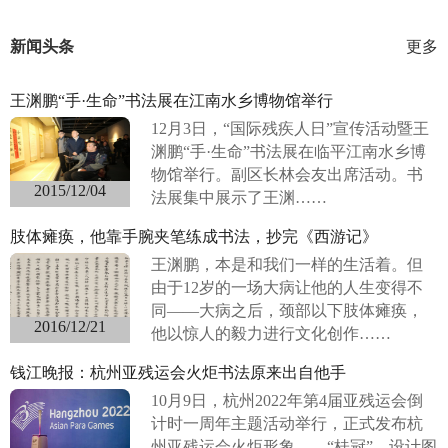
新闻头条
更多
王渊鹏“手·生命”书法展在江南水乡博物馆举行
12月3日，“国际残疾人日”宣传活动暨王
渊鹏“手·生命”书法展在临平江南水乡博
物馆举行。副区长林会友出席活动。书
2015/12/04
法展集中展示了王渊……
肢体瘫痪，他靠手腕夹笔练成书法，抄完《西游记》
王渊鹏，本是和我们一样的生活着。但
由于12岁的一场大病让他的人生变得不
同——大病之后，颈部以下肢体瘫痪，
2016/12/21
他以惊人的毅力进行文化创作……
钱江晚报：杭州亚残运会火炬书法原来出自他手
10月9日，杭州2022年第4届亚残运会倒
计时一周年主题活动举行，正式发布杭
州亚残运会火炬形象——“桂冠”。设计图