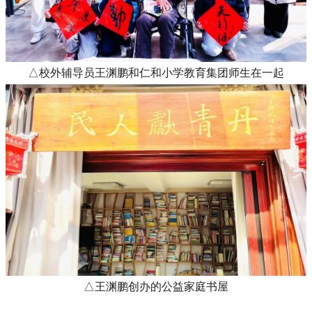
△校外辅导员王渊鹏和仁和小学教育集团师生在一起
△王渊鹏创办的公益家庭书屋