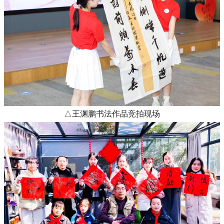
△王渊鹏书法作品竞拍现场