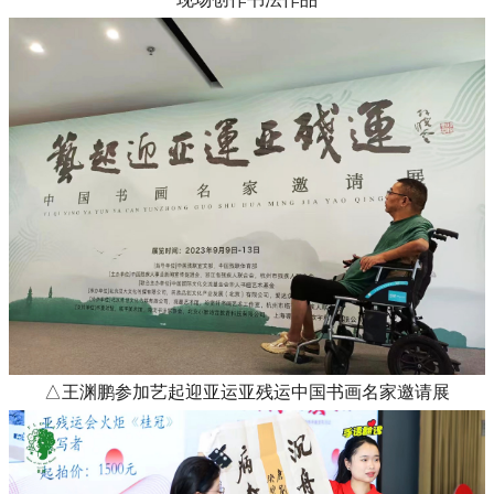
△王渊鹏参加艺起迎亚运亚残运中国书画名家邀请展