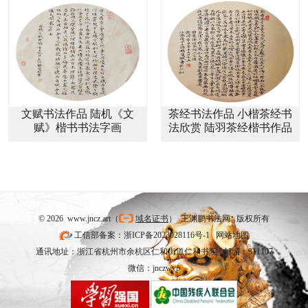
文赋书法作品 陆机《文
茶经书法作品 小楷茶经书
赋》楷书书法字画
法欣赏 陆羽茶经楷书作品
© 2026 www.jncz.art（
域名证书
） 王渊鹏书法网 版权所有
工信部备案：浙ICP备2023028116号-1
网站地图
通讯地址：浙江省杭州市余杭区仁和街道仁和书院 邮编：311107
微信：jnczwyp