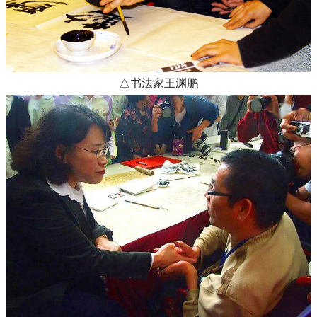
△书法家王渊鹏