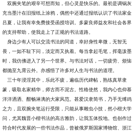
双腕夹笔的艰辛可想而知，但心灵是快乐的。最初是调锅灰
充当墨汁在旧报纸上涂鸦，偶然中还通过报纸认识了书法家金
吕夏，让我有幸免费接受函授培训。多蒙良师益友和社会各界
的支持帮助，使我走上了正规的书法道路。
身边少有人可以交流书法的同道，幸好身性卑微，无智无
畏，一如不耻下问，淡定而又执着。每当拿起毛笔，挥毫泼墨
时，我仿佛进入了另一个世界。与书法对话，一切疲劳、烦恼
都抛至九霄云外。亦感悟了许多对人生与书法的道理。
三十年浸淫其中，乐此不疲，遍临历代碑帖，熟练真草隶
篆，吸取名家精华，师古而不泥古。性格使然，我内心也仰慕
洋洋洒洒、酣畅淋漓的大家风范。甚爱汉隶简书，乃手无缚鸡
之力，且双腕夹笔运行受限，只能从事雕虫小技，然小楷大学
问，尤其魏晋小楷书法的高古雅韵，让我五体投地。也创作过
符合时代发展的一些书法作品，曾被俄罗斯国家博物馆、浙江