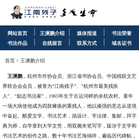
网站首页
王渊鹏介绍
媒体报道
书法荣誉
书法作品
在线留言
联系方式
域名证书
首页
>
王渊鹏介绍
王渊鹏
，杭州市作协会员、浙江省书协会员、中国残联文艺
界联合会会员，被誉为“
江南残子
”、“杭州市最美残疾
人”、“励志书法家”，1965年生于古运河畔的余杭农村。童年
一场大病使他成为四肢瘫痪的重残人，他以顽强的意志从逆境
中奋起。酷爱文学、书法艺术，搞设计、学法律、集邮，拜字
典为师，自学拿到大学文凭，用双腕夹笔写字，跋涉于文学和
书法艺术的创作之路。数十年书法艺海徜徉，遍临历代碑帖，