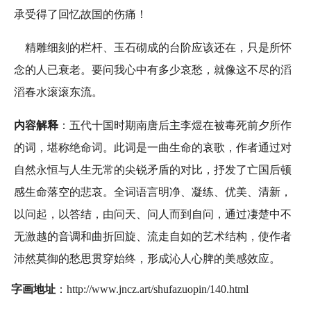
承受得了回忆故国的伤痛！
精雕细刻的栏杆、玉石砌成的台阶应该还在，只是所怀
念的人已衰老。要问我心中有多少哀愁，就像这不尽的滔
滔春水滚滚东流。
内容解释
：五代十国时期南唐后主李煜在被毒死前夕所作
的词，堪称绝命词。此词是一曲生命的哀歌，作者通过对
自然永恒与人生无常的尖锐矛盾的对比，抒发了亡国后顿
感生命落空的悲哀。全词语言明净、凝练、优美、清新，
以问起，以答结，由问天、问人而到自问，通过凄楚中不
无激越的音调和曲折回旋、流走自如的艺术结构，使作者
沛然莫御的愁思贯穿始终，形成沁人心脾的美感效应。
字画地址
：http://www.jncz.art/shufazuopin/140.html