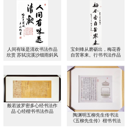
人间有味是清欢书法作品
宝剑锋从磨砺出，梅花香
欣赏 苏轼浣溪沙细雨斜风
自苦寒来。行书书法作品
作晓寒书法作品
欣赏
般若波罗密多心经书法作
品 心经楷书书法作品
陶渊明五柳先生传书法
《五柳先生传》楷书书法
作品