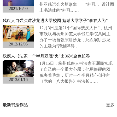
州亚残运会火炬形象——“桂冠”。设计图
2021/10/09
上书法体的“桂冠……
残疾人自强演讲沙龙进大学校园 勉励大学学子“事在人为”
12月3日是第21个“国际残疾人日”，杭州
市残联与杭州师范大学钱江学院共同主
办了一场自强演讲沙龙，此次演讲沙龙
2012/12/05
的主题为“跨越障碍，……
残疾人书法家一个半月双腕“夹”出36米金色长卷
1月15日，杭州残疾人书法家王渊鹏实现
了自己的一个重大心愿：他用僵硬的双
腕夹着毛笔，历时一个半月精心创作的
2013/01/16
《党的十八大报告》书法长……
最新书法作品
更多