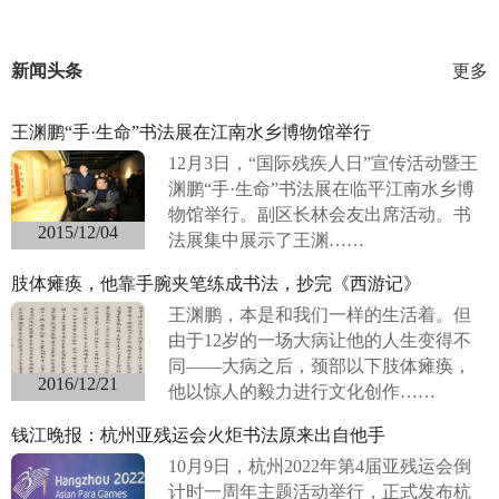
新闻头条
更多
王渊鹏“手·生命”书法展在江南水乡博物馆举行
12月3日，“国际残疾人日”宣传活动暨王
渊鹏“手·生命”书法展在临平江南水乡博
物馆举行。副区长林会友出席活动。书
2015/12/04
法展集中展示了王渊……
肢体瘫痪，他靠手腕夹笔练成书法，抄完《西游记》
王渊鹏，本是和我们一样的生活着。但
由于12岁的一场大病让他的人生变得不
同——大病之后，颈部以下肢体瘫痪，
2016/12/21
他以惊人的毅力进行文化创作……
钱江晚报：杭州亚残运会火炬书法原来出自他手
10月9日，杭州2022年第4届亚残运会倒
计时一周年主题活动举行，正式发布杭