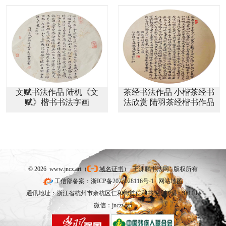
文赋书法作品 陆机《文
茶经书法作品 小楷茶经书
赋》楷书书法字画
法欣赏 陆羽茶经楷书作品
© 2026 www.jncz.art（
域名证书
） 王渊鹏书法网 版权所有
工信部备案：浙ICP备2023028116号-1
网站地图
通讯地址：浙江省杭州市余杭区仁和街道仁和书院 邮编：311107
微信：jnczwyp