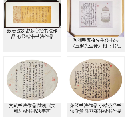
般若波罗密多心经书法作
品 心经楷书书法作品
陶渊明五柳先生传书法
《五柳先生传》楷书书法
作品
文赋书法作品 陆机《文
茶经书法作品 小楷茶经书
赋》楷书书法字画
法欣赏 陆羽茶经楷书作品