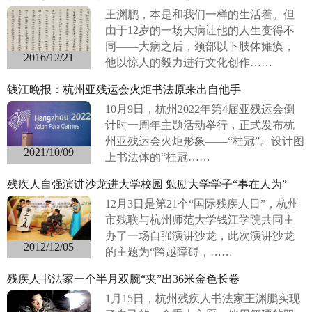
王渊鹏，本是和我们一样的生活着。但
由于12岁的一场大病让他的人生变得不
同——大病之后，颈部以下肢体瘫痪，
2016/12/21
他以惊人的毅力进行文化创作……
钱江晚报：杭州亚残运会火炬书法原来出自他手
10月9日，杭州2022年第4届亚残运会倒
计时一周年主题活动举行，正式发布杭
州亚残运会火炬形象——“桂冠”。设计图
2021/10/09
上书法体的“桂冠……
残疾人自强演讲沙龙进大学校园 勉励大学学子“事在人为”
12月3日是第21个“国际残疾人日”，杭州
市残联与杭州师范大学钱江学院共同主
办了一场自强演讲沙龙，此次演讲沙龙
2012/12/05
的主题为“跨越障碍，……
残疾人书法家一个半月双腕“夹”出36米金色长卷
1月15日，杭州残疾人书法家王渊鹏实现