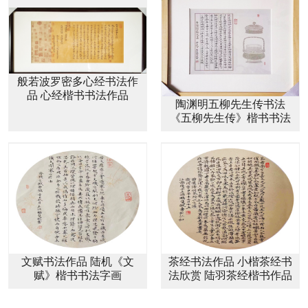
般若波罗密多心经书法作
品 心经楷书书法作品
陶渊明五柳先生传书法
《五柳先生传》楷书书法
作品
文赋书法作品 陆机《文
茶经书法作品 小楷茶经书
赋》楷书书法字画
法欣赏 陆羽茶经楷书作品