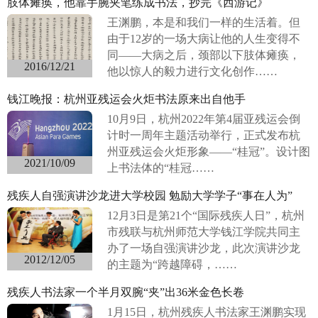
肢体瘫痪，他靠手腕夹笔练成书法，抄完《西游记》
王渊鹏，本是和我们一样的生活着。但
由于12岁的一场大病让他的人生变得不
同——大病之后，颈部以下肢体瘫痪，
2016/12/21
他以惊人的毅力进行文化创作……
钱江晚报：杭州亚残运会火炬书法原来出自他手
10月9日，杭州2022年第4届亚残运会倒
计时一周年主题活动举行，正式发布杭
州亚残运会火炬形象——“桂冠”。设计图
2021/10/09
上书法体的“桂冠……
残疾人自强演讲沙龙进大学校园 勉励大学学子“事在人为”
12月3日是第21个“国际残疾人日”，杭州
市残联与杭州师范大学钱江学院共同主
办了一场自强演讲沙龙，此次演讲沙龙
2012/12/05
的主题为“跨越障碍，……
残疾人书法家一个半月双腕“夹”出36米金色长卷
1月15日，杭州残疾人书法家王渊鹏实现