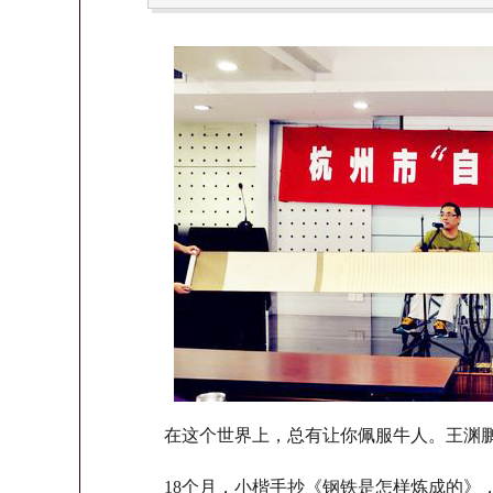
在这个世界上，总有让你佩服牛人。王渊鹏
18个月，小楷手抄《钢铁是怎样炼成的》