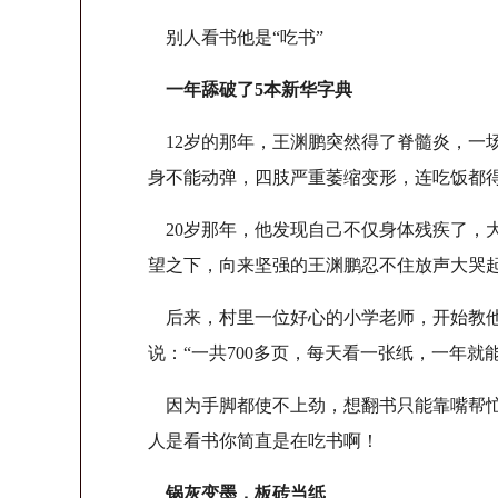
别人看书他是“吃书”
一年舔破了5本新华字典
12岁的那年，王渊鹏突然得了脊髓炎，一
身不能动弹，四肢严重萎缩变形，连吃饭都
20岁那年，他发现自己不仅身体残疾了，
望之下，向来坚强的王渊鹏忍不住放声大哭
后来，村里一位好心的小学老师，开始教他
说：“一共700多页，每天看一张纸，一年就
因为手脚都使不上劲，想翻书只能靠嘴帮忙
人是看书你简直是在吃书啊！
锅灰变墨，板砖当纸