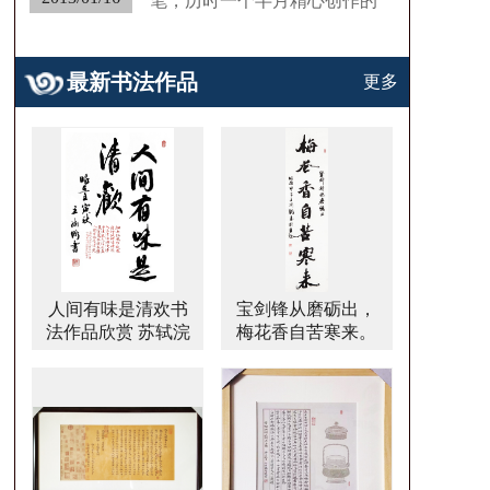
笔，历时一个半月精心创作的
《党的十八大报告》书法
长……
最新书法作品
更多
人间有味是清欢书
宝剑锋从磨砺出，
法作品欣赏 苏轼浣
梅花香自苦寒来。
溪沙细雨斜风作晓
行书书法作品欣赏
寒书法作品