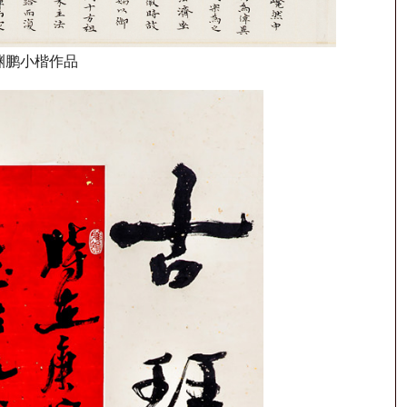
渊鹏小楷作品