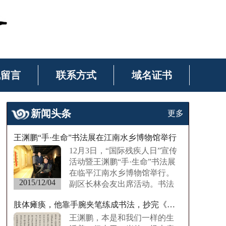
线留言
联系方式
域名证书
新闻头条
更多
王渊鹏“手·生命”书法展在江南水乡博物馆举行
12月3日，“国际残疾人日”宣传
活动暨王渊鹏“手·生命”书法展
在临平江南水乡博物馆举行。
2015/12/04
副区长林会友出席活动。书法
展集中展示了王渊……
肢体瘫痪，他靠手腕夹笔练成书法，抄完《西游记》
王渊鹏，本是和我们一样的生