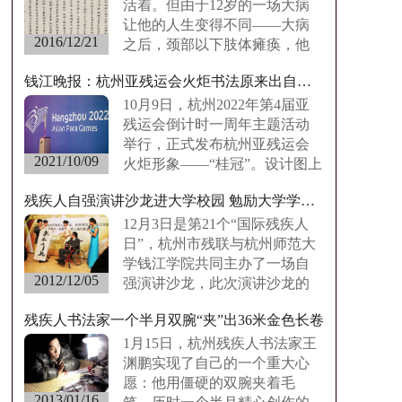
活着。但由于12岁的一场大病
让他的人生变得不同——大病
2016/12/21
之后，颈部以下肢体瘫痪，他
以惊人的毅力进行文化创
钱江晚报：杭州亚残运会火炬书法原来出自他手
作……
10月9日，杭州2022年第4届亚
残运会倒计时一周年主题活动
举行，正式发布杭州亚残运会
2021/10/09
火炬形象——“桂冠”。设计图上
书法体的“桂冠……
残疾人自强演讲沙龙进大学校园 勉励大学学子“事在人为”
12月3日是第21个“国际残疾人
日”，杭州市残联与杭州师范大
学钱江学院共同主办了一场自
2012/12/05
强演讲沙龙，此次演讲沙龙的
主题为“跨越障碍，……
残疾人书法家一个半月双腕“夹”出36米金色长卷
1月15日，杭州残疾人书法家王
渊鹏实现了自己的一个重大心
愿：他用僵硬的双腕夹着毛
2013/01/16